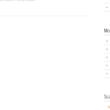
Mo
Sc
A