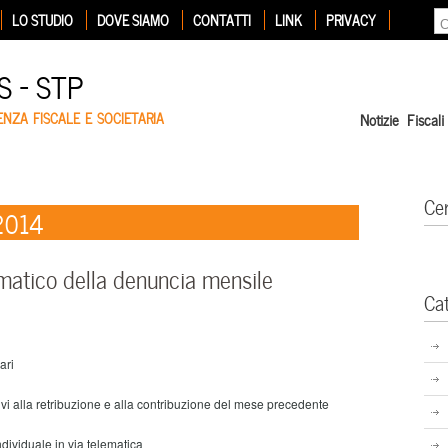
LO STUDIO
DOVE SIAMO
CONTATTI
LINK
PRIVACY
 – STP
ENZA FISCALE E SOCIETARIA
Notizie Fiscali
Ce
 2014
matico della denuncia mensile
Ca
ari
tivi alla retribuzione e alla contribuzione del mese precedente
ividuale in via telematica