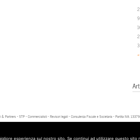
2
9
1
2
3
«
Art
 & Partners - STP - Commercialisti - Revisori legali - Consulenza Fiscale e Societaria - Partita IVA: 13
igliore esperienza sul nostro sito. Se continui ad utilizzare questo sito