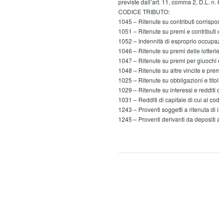
previste dall’art. 11, comma 2, D.L. n. 6
CODICE TRIBUTO:
1045 – Ritenute su contributi corrispos
1051 – Ritenute su premi e contributi c
1052 – Indennità di esproprio occupa
1046 – Ritenute su premi delle lotteri
1047 – Ritenute su premi per giuochi di 
1048 – Ritenute su altre vincite e prem
1025 – Ritenute su obbligazioni e titoli
1029 – Ritenute su interessi e redditi d
1031 – Redditi di capitale di cui al co
1243 – Proventi soggetti a ritenuta di 
1245 – Proventi derivanti da depositi 