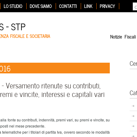
LO STUDIO
DOVE SIAMO
CONTATTI
LINK
PRIVACY
 – STP
ENZA FISCALE E SOCIETARIA
Notizie Fiscali
Ce
2016
 Versamento ritenute su contributi,
Ca
remi e vincite, interessi e capitali vari
 fonte su contributi, indennità, premi vari, su premi e vincite, su
rrisposti nel mese precedente.
lematiche per i titolari di partita Iva, ovvero secondo le modalità