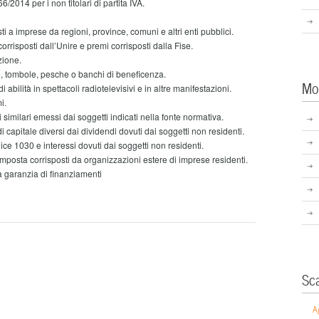
6/2014 per i non titolari di partita IVA.
ti a imprese da regioni, province, comuni e altri enti pubblici.
orrisposti dall’Unire e premi corrisposti dalla Fise.
zione.
e, tombole, pesche o banchi di beneficenza.
Mo
abilità in spettacoli radiotelevisivi e in altre manifestazioni.
i.
 similari emessi dai soggetti indicati nella fonte normativa.
i capitale diversi dai dividendi dovuti dai soggetti non residenti.
dice 1030 e interessi dovuti dai soggetti non residenti.
imposta corrisposti da organizzazioni estere di imprese residenti.
a garanzia di finanziamenti
Sc
A