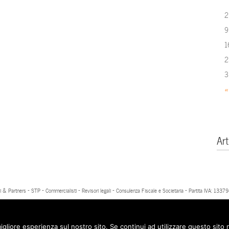
2
9
1
2
3
«
Art
 & Partners - STP - Commercialisti - Revisori legali - Consulenza Fiscale e Societaria - Partita IVA: 13
igliore esperienza sul nostro sito. Se continui ad utilizzare questo sito