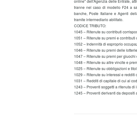
online" dell'Agenzia delle Entrate, att
tranne nel caso di modello F24 a sal
banche, Poste Italiane e Agenti dell
tramite intermediario abilitato.
CODICE TRIBUTO:
1045 – Ritenute su contributi corrispos
1051 – Ritenute su premi e contributi c
1052 – Indennità di esproprio occupa
1046 – Ritenute su premi delle lotteri
1047 – Ritenute su premi per giuochi di 
1048 – Ritenute su altre vincite e prem
1025 – Ritenute su obbligazioni e titoli
1029 – Ritenute su interessi e redditi d
1031 – Redditi di capitale di cui al co
1243 – Proventi soggetti a ritenuta di 
1245 – Proventi derivanti da depositi 