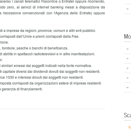
raverso i canali telematici Fisconline o Entratel oppure ricorrendo,
do zero, ai servizi di internet banking messi a disposizione da
a riscossione convenzionati con l'Agenzia delle Entrate) oppure
ti a imprese da regioni, province, comuni e altri enti pubblici.
Mo
orrisposti dall’Unire e premi corrisposti dalla Fise.
zione.
e, tombole, pesche o banchi di beneficenza.
abilità in spettacoli radiotelevisivi e in altre manifestazioni.
i.
 similari emessi dai soggetti indicati nella fonte normativa.
i capitale diversi dai dividendi dovuti dai soggetti non residenti.
dice 1030 e interessi dovuti dai soggetti non residenti.
imposta corrisposti da organizzazioni estere di imprese residenti.
a garanzia di finanziamenti.
Sc
A