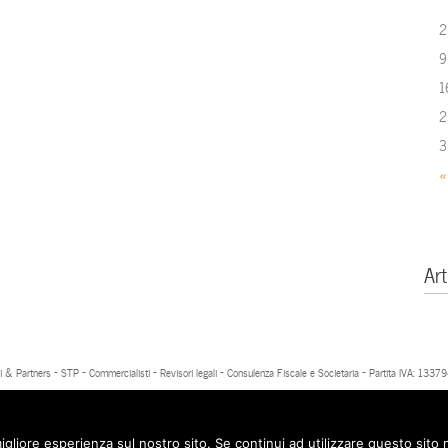
2
9
1
2
3
«
Art
 & Partners - STP - Commercialisti - Revisori legali - Consulenza Fiscale e Societaria - Partita IVA: 13
igliore esperienza sul nostro sito. Se continui ad utilizzare questo sito