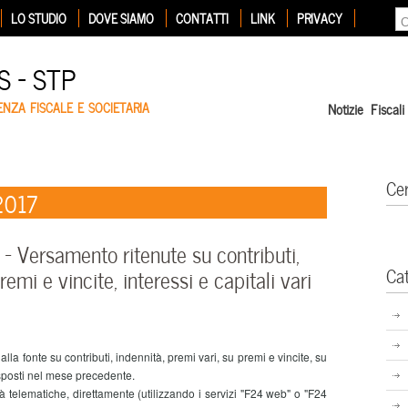
LO STUDIO
DOVE SIAMO
CONTATTI
LINK
PRIVACY
 – STP
ENZA FISCALE E SOCIETARIA
Notizie Fiscali
Ce
2017
 Versamento ritenute su contributi,
Ca
remi e vincite, interessi e capitali vari
 fonte su contributi, indennità, premi vari, su premi e vincite, su
rrisposti nel mese precedente.
 telematiche, direttamente (utilizzando i servizi "F24 web" o "F24