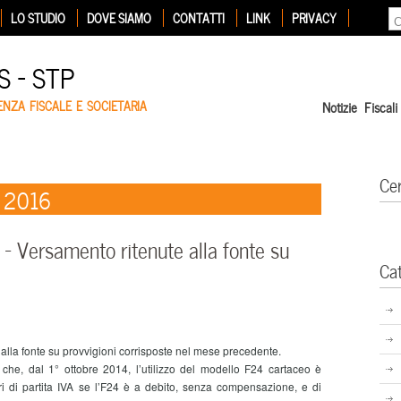
LO STUDIO
DOVE SIAMO
CONTATTI
LINK
PRIVACY
 – STP
ENZA FISCALE E SOCIETARIA
Notizie Fiscali
Ce
e 2016
 Versamento ritenute alla fonte su
Ca
a fonte su provvigioni corrisposte nel mese precedente.
che, dal 1° ottobre 2014, l’utilizzo del modello F24 cartaceo è
ari di partita IVA se l’F24 è a debito, senza compensazione, e di