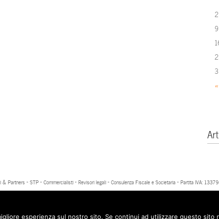
2
9
1
2
3
«
Art
 & Partners - STP - Commercialisti - Revisori legali - Consulenza Fiscale e Societaria - Partita IVA: 13
igliore esperienza sul nostro sito. Se continui ad utilizzare questo sito