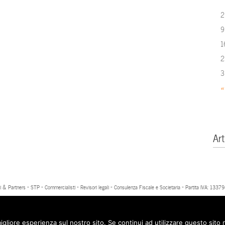
2
9
1
2
3
«
Art
 & Partners - STP - Commercialisti - Revisori legali - Consulenza Fiscale e Societaria - Partita IVA: 13
igliore esperienza sul nostro sito. Se continui ad utilizzare questo sito