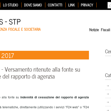
LO STUDIO
DOVE SIAMO
CONTATTI
LINK
PRIVACY
 – STP
ENZA FISCALE E SOCIETARIA
Notizie Fiscali
Ce
e 2017
 Versamento ritenute alla fonte su
Ca
e del rapporto di agenzia
 alla fonte su
indennità di cessazione del rapporto di agenzia
 telematiche, direttamente (utilizzando i servizi "F24 web" o "F24