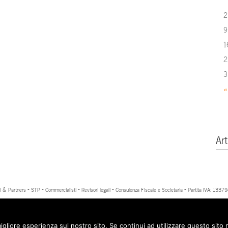
2
9
1
2
3
«
Art
 & Partners - STP - Commercialisti - Revisori legali - Consulenza Fiscale e Societaria - Partita IVA: 13
igliore esperienza sul nostro sito. Se continui ad utilizzare questo sito