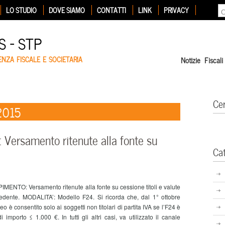
LO STUDIO
DOVE SIAMO
CONTATTI
LINK
PRIVACY
 – STP
ENZA FISCALE E SOCIETARIA
Notizie Fiscali
Ce
2015
Versamento ritenute alla fonte su
Ca
MENTO: Versamento ritenute alla fonte su cessione titoli e valute
cedente. MODALITA’: Modello F24. Si ricorda che, dal 1° ottobre
o è consentito solo ai soggetti non titolari di partita IVA se l’F24 è
mporto ≤ 1.000 €. In tutti gli altri casi, va utilizzato il canale