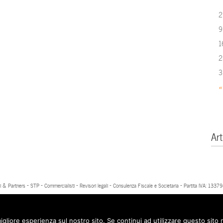
2
9
1
2
3
«
Art
 & Partners - STP - Commercialisti - Revisori legali - Consulenza Fiscale e Societaria - Partita IVA: 13
igliore esperienza sul nostro sito. Se continui ad utilizzare questo sito