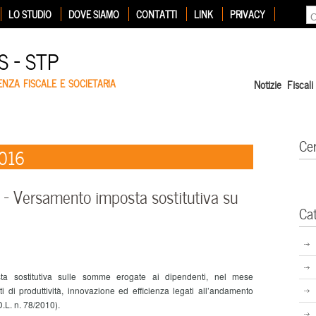
LO STUDIO
DOVE SIAMO
CONTATTI
LINK
PRIVACY
 – STP
ENZA FISCALE E SOCIETARIA
Notizie Fiscali
Ce
2016
 Versamento imposta sostitutiva su
Ca
 sostitutiva sulle somme erogate ai dipendenti, nel mese
i di produttività, innovazione ed efficienza legati all’andamento
.L. n. 78/2010).