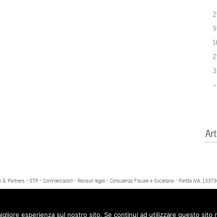
2
9
1
2
3
«
Art
 & Partners - STP - Commercialisti - Revisori legali - Consulenza Fiscale e Societaria - Partita IVA: 13
igliore esperienza sul nostro sito. Se continui ad utilizzare questo sito