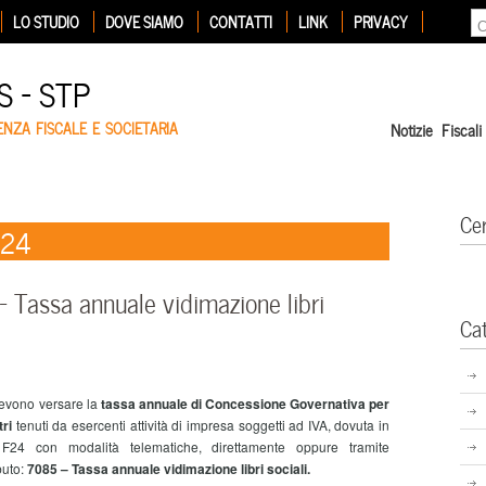
LO STUDIO
DOVE SIAMO
CONTATTI
LINK
PRIVACY
 – STP
ENZA FISCALE E SOCIETARIA
Notizie Fiscali
Ce
024
 Tassa annuale vidimazione libri
Ca
devono versare la
tassa annuale di Concessione Governativa per
tri
tenuti da esercenti attività di impresa soggetti ad IVA, dovuta in
o F24 con modalità telematiche, direttamente oppure tramite
buto:
7085 – Tassa annuale vidimazione libri sociali.