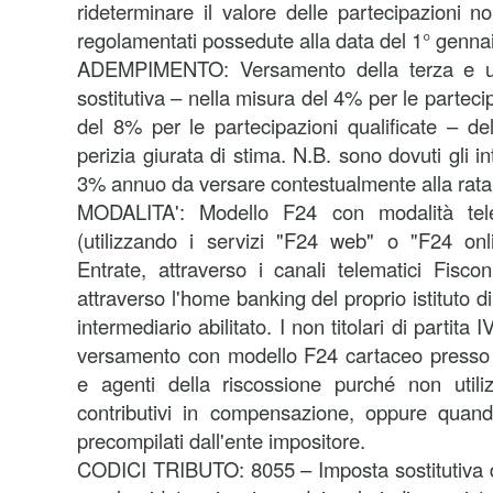
rideterminare il valore delle partecipazioni n
regolamentati possedute alla data del 1° genna
ADEMPIMENTO:
Versamento della terza e ul
sostitutiva – nella misura del 4% per le parteci
del 8% per le partecipazioni qualificate – del
perizia giurata di stima. N.B. sono dovuti gli i
3% annuo da versare contestualmente alla rata
MODALITA':
Modello F24 con modalità tele
(utilizzando i servizi "F24 web" o "F24 onli
Entrate, attraverso i canali telematici Fisco
attraverso l'home banking del proprio istituto d
intermediario abilitato. I non titolari di partita 
versamento con modello F24 cartaceo presso 
e agenti della riscossione purché non utilizz
contributivi in compensazione, oppure qua
precompilati dall'ente impositore.
CODICI TRIBUTO: 8055 – Imposta sostitutiva de