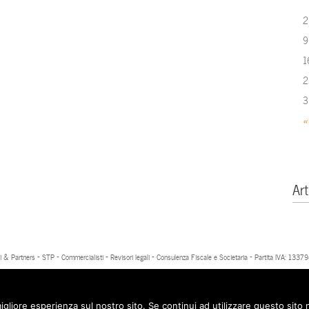
2
9
1
2
3
«
Art
 & Partners - STP - Commercialisti - Revisori legali - Consulenza Fiscale e Societaria - Partita IVA: 13
igliore esperienza sul nostro sito. Se continui ad utilizzare questo sito