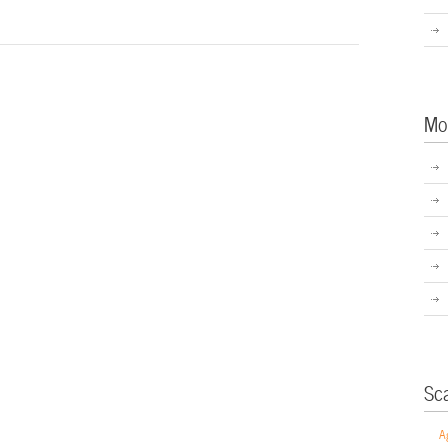
Mo
Sc
A