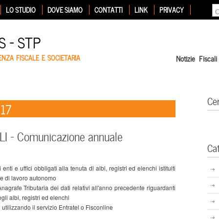
LO STUDIO
DOVE SIAMO
CONTATTI
LINK
PRIVACY
 – STP
ENZA FISCALE E SOCIETARIA
Notizie Fiscali
Ce
017
 – Comunicazione annuale
Ca
ti e uffici obbligati alla tenuta di albi, registri ed elenchi istituiti
le e di lavoro autonomo
afe Tributaria dei dati relativi all'anno precedente riguardanti
gli albi, registri ed elenchi
tilizzando il servizio Entratel o Fisconline