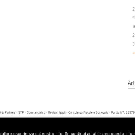
2
9
1
2
3
«
Art
 & Partners - STP - Commercialisti - Revisori legali - Consulenza Fiscale e Societaria - Partita IVA: 13
igliore esperienza sul nostro sito. Se continui ad utilizzare questo sito