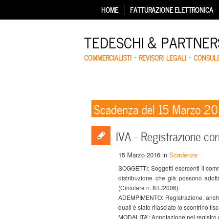
HOME
FATTURAZIONE ELETTRONICA
TEDESCHI & PARTNERS
COMMERCIALISTI – REVISORI LEGALI – CONSUL
Scadenza del 15 Marzo 2
IVA – Registrazione corr
15 Marzo 2016
in
Scadenze
SOGGETTI: Soggetti esercenti il comm
distribuzione che già possono adottar
(Circolare n. 8/E/2006).
ADEMPIMENTO: Registrazione, anche c
quali è stato rilasciato lo scontrino fisc
MODALITA’: Annotazione nel registro de