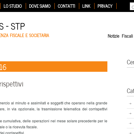
LO STUDIO
DOVE SIAMO
CONTATTI
LINK
PRIVACY
 – STP
ENZA FISCALE E SOCIETARIA
Notizie Fiscali
Ce
016
ispettivi
Ca
ercio al minuto e assimilati e soggetti che operano nella grande
e, in via opzionale, la trasmissione telematica dei corrispettivi
umulativa, delle operazioni nel mese solare precedente per le
ale o la ricevuta fiscale.
i corrispettivi.