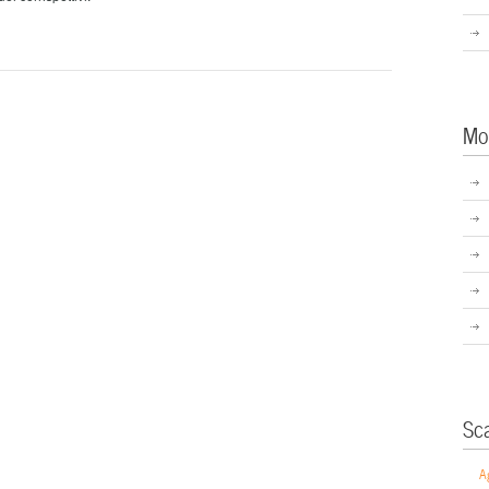
Mo
Sc
A