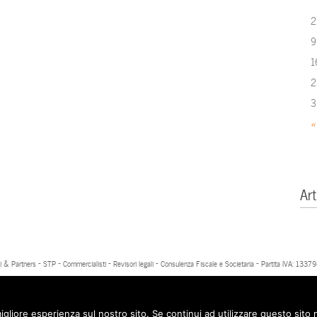
2
9
1
2
3
«
Art
 & Partners - STP - Commercialisti - Revisori legali - Consulenza Fiscale e Societaria - Partita IVA: 13
igliore esperienza sul nostro sito. Se continui ad utilizzare questo sito