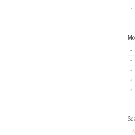
Mo
Sc
A