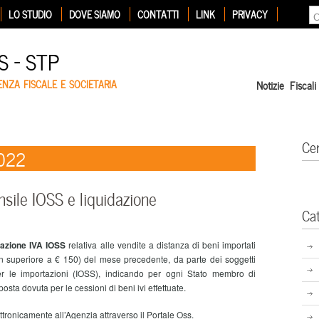
LO STUDIO
DOVE SIAMO
CONTATTI
LINK
PRIVACY
 – STP
ENZA FISCALE E SOCIETARIA
Notizie Fiscali
Ce
2022
sile IOSS e liquidazione
Ca
razione IVA IOSS
relativa alle vendite a distanza di beni importati
non superiore a € 150) del mese precedente, da parte dei soggetti
 per le importazioni (IOSS), indicando per ogni Stato membro di
posta dovuta per le cessioni di beni ivi effettuate.
ttronicamente all’Agenzia attraverso il Portale Oss.