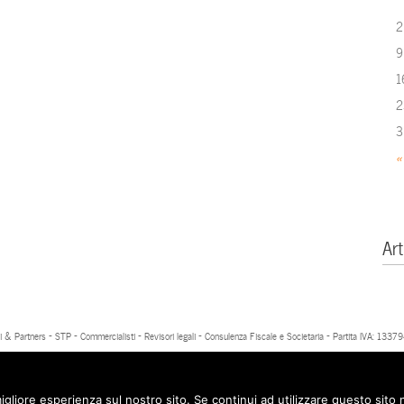
2
9
1
2
3
«
Art
 & Partners - STP - Commercialisti - Revisori legali - Consulenza Fiscale e Societaria - Partita IVA: 13
igliore esperienza sul nostro sito. Se continui ad utilizzare questo sito