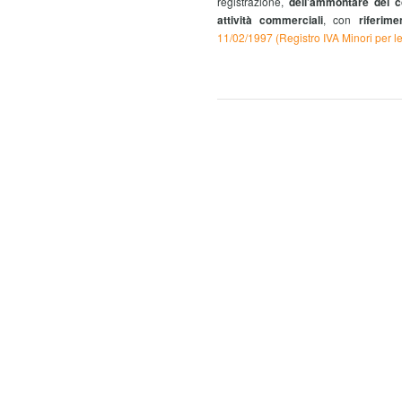
registrazione,
dell’ammontare dei co
attività commerciali
, con
riferim
11/02/1997
(Registro IVA Minori per 