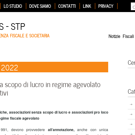
LO STUDIO
DOVE SIAMO
CONTATTI
LINK
PRIVACY
 – STP
ENZA FISCALE E SOCIETARIA
Notizie Fiscali
Ce
e 2022
za scopo di lucro in regime agevolato
Ca
tivi
tiche, associazioni senza scopo di lucro e associazioni pro loco
egime fiscale agevolato
8/1991, devono provvedere
all’annotazione,
anche con unica