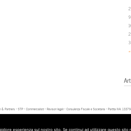
2
9
1
2
3
«
Art
 & Partners - STP - Commercialisti - Revisori legali - Consulenza Fiscale e Societaria - Partita IVA: 13
igliore esperienza sul nostro sito. Se continui ad utilizzare questo sito