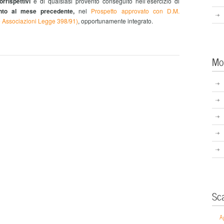
rrispettivi
e di qualsiasi provento conseguito nell’esercizio di
ento al mese precedente,
nel
Prospetto approvato con D.M.
le Associazioni Legge 398/91)
, opportunamente integrato.
Mo
Sc
A