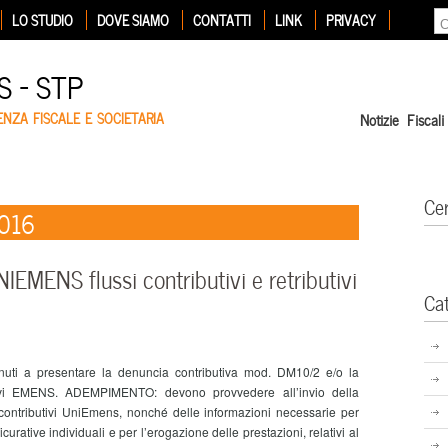
LO STUDIO
DOVE SIAMO
CONTATTI
LINK
PRIVACY
 – STP
ENZA FISCALE E SOCIETARIA
Notizie Fiscali
Ce
2016
EMENS flussi contributivi e retributivi
Ca
nuti a presentare la denuncia contributiva mod. DM10/2 e/o la
tivi EMENS. ADEMPIMENTO: devono provvedere all’invio della
 contributivi UniEmens, nonché delle informazioni necessarie per
urative individuali e per l’erogazione delle prestazioni, relativi al