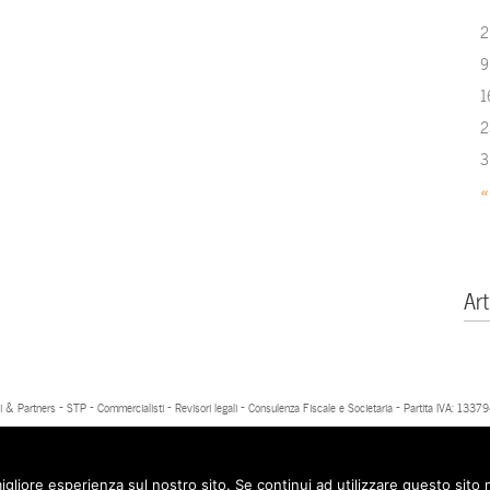
2
9
1
2
3
«
Art
 & Partners - STP - Commercialisti - Revisori legali - Consulenza Fiscale e Societaria - Partita IVA: 13
igliore esperienza sul nostro sito. Se continui ad utilizzare questo sito