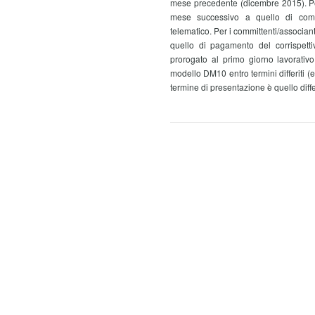
mese precedente (dicembre 2015). Per 
mese successivo a quello di com
telematico. Per i committenti/associant
quello di pagamento del corrispettiv
prorogato al primo giorno lavorativ
modello DM10 entro termini differiti (es
termine di presentazione è quello diffe