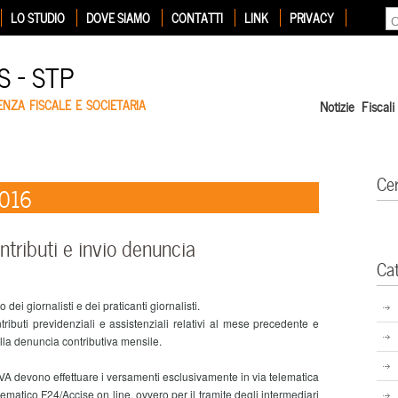
LO STUDIO
DOVE SIAMO
CONTATTI
LINK
PRIVACY
 – STP
ENZA FISCALE E SOCIETARIA
Notizie Fiscali
Ce
2016
tributi e invio denuncia
Ca
i giornalisti e dei praticanti giornalisti.
uti previdenziali e assistenziali relativi al mese precedente e
lla denuncia contributiva mensile.
ta IVA devono effettuare i versamenti esclusivamente in via telematica
lematico F24/Accise on line, ovvero per il tramite degli intermediari