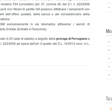
e il modello F24 cumulativo (art. 37, comma 49, del D.l. n. 223/2006
buenti non titolari di partita IVA possono effettuare i versamenti con
lli dell’ufficio postale, della banca o del concessionario della
matiche;
 esclusivamente in via telematica attraverso i servizi di
lle Entrate (Entratel e Fisconline).
Mo
sto (il 20 cade di sabato) a seguito della
proroga di Ferragosto
a
. 223/2006 ad opera dell'art. 3-quater del D.L. 16/2012 conv. in L.
Sc
A