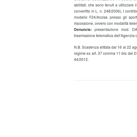
abilitati, che sono tenuti a utilizzar
convertito in L. n. 248/2006). I contri
modello F24/Accise presso gli sporte
riscossione, ovvero con modalità tele
Denuncia:
presentazione mod. DASM
trasmissione telematica dell’Agenzia de
N.B. Scadenza slittata dal 16 al 22 ago
regime ex art. 37 comma 11-bis del D.l
44/2012.