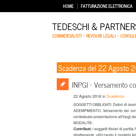
HOME
FATTURAZIONE ELETTRONICA
TEDESCHI & PARTNERS
COMMERCIALISTI – REVISORI LEGALI – CONSUL
Scadenza del 22 Agosto 
INPGI – Versamento con
22 Agosto 2016
in
Scadenze
SOGGETTI OBBLIGATI: Datori di lavoro de
ADEMPIMENTO: Versamento dei contrib
contestuale presentazione all'Inpgi de
MODALITÀ:
Contributi:
i soggetti titolari di parti
direttamente, utilizzando il modello te