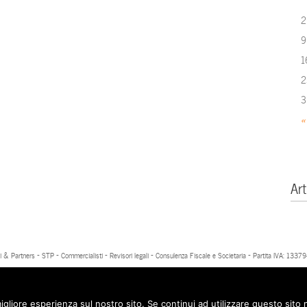
2
9
1
2
3
«
Art
 & Partners - STP - Commercialisti - Revisori legali - Consulenza Fiscale e Societaria - Partita IVA: 13
igliore esperienza sul nostro sito. Se continui ad utilizzare questo sito