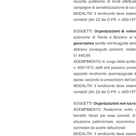
raccolte pubbliche di fondi effettua
campagne di sensibilizzazione di cui al
MODALITA':
Il rendiconto deve essere
contabili (Art. 22 del D.P.R. n. 600/197
SOGGETTI:
Organizzazioni di volon
autonome di Trento e Bolzano ai s
governative
iscritte nell'Anagrafe d
abbiano conseguito proventi, relati
51.645,69
ADEMPIMENTO:
In luogo delle scrittu
n. 600/1973, detti enti possono proce
apposito rendiconto, accompagnato da 
spese, secondo le prescrizioni dell'art
MODALITA':
Il rendiconto deve essere
contabili (Art. 22 del D.P.R. n. 600/197
SOGGETTI:
Organizzazioni non lucrat
ADEMPIMENTO:
Redazione, entro 
benefici fiscali per esse previsti,
situazione patrimoniale, economica 
connesse da quelle istituzionali
MODALITA':
Il rendiconto deve essere