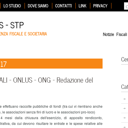
LO STUDIO
DOVE SIAMO
CONTATTI
LINK
PRIVACY
 – STP
ENZA FISCALE E SOCIETARIA
Notizie Fiscali
Ce
017
I – ONLUS – ONG – Redazione del
Ca
e effettuano raccolte pubbliche di fondi (tra cui vi rientrano anche
e, le associazioni senza fini di lucro e le associazioni pro-loco)
4 mesi dalla chiusura dell'esercizio, di apposito rendiconto,
ativa, da cui devono risultare le entrate e le spese relative alle