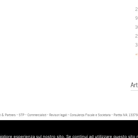
2
9
1
2
3
«
Art
 & Partners - STP - Commercialisti - Revisori legali - Consulenza Fiscale e Societaria - Partita IVA: 13
igliore esperienza sul nostro sito. Se continui ad utilizzare questo sito