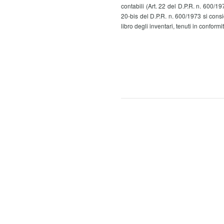
contabili (Art. 22 del D.P.R. n. 600/197
20-bis del D.P.R. n. 600/1973 si consid
libro degli inventari, tenuti in conformi