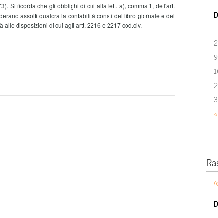
3). Si ricorda che gli obblighi di cui alla lett. a), comma 1, dell'art.
D
erano assolti qualora la contabilità consti del libro giornale e del
tà alle disposizioni di cui agli artt. 2216 e 2217 cod.civ.
2
9
1
2
3
«
Ra
A
D