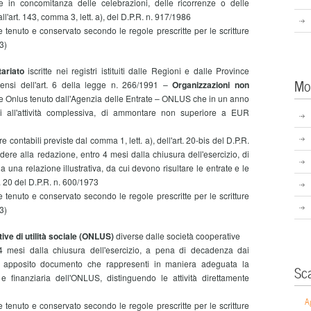
te in concomitanza delle celebrazioni, delle ricorrenze o delle
l'art. 143, comma 3, lett. a), del D.P.R. n. 917/1986
 tenuto e conservato secondo le regole prescritte per le scritture
3)
tariato
iscritte nei registri istituiti dalle Regioni e dalle Province
Mo
ensi dell'art. 6 della legge n. 266/1991 –
Organizzazioni non
elle Onlus tenuto dall'Agenzia delle Entrate – ONLUS che in un anno
vi all'attività complessiva, di ammontare non superiore a EUR
re contabili previste dal comma 1, lett. a), dell'art. 20-bis del D.P.R.
dere alla redazione, entro 4 mesi dalla chiusura dell'esercizio, di
una relazione illustrativa, da cui devono risultare le entrate e le
. 20 del D.P.R. n. 600/1973
 tenuto e conservato secondo le regole prescritte per le scritture
3)
ive di utilità sociale (ONLUS)
diverse dalle società cooperative
4 mesi dalla chiusura dell'esercizio, a pena di decadenza dai
 di apposito documento che rappresenti in maniera adeguata la
Sc
e finanziaria dell'ONLUS, distinguendo le attività direttamente
A
 tenuto e conservato secondo le regole prescritte per le scritture