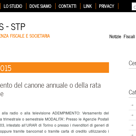
LO STUDIO
DOVE SIAMO
CONTATTI
LINK
PRIVACY
 – STP
ENZA FISCALE E SOCIETARIA
Notizie Fiscali
Ce
2015
to del canone annuale o della rata
Ca
le
 alla radio o alla televisione ADEMPIMENTO: Versamento del
a trimestrale o semestrale MODALITA’: Presso le Agenzie Postali
03, intestato all’URAR di Torino o presso i rivenditori di generi di
 oppure tramite bancomat o tramite carta di credito utilizzando i