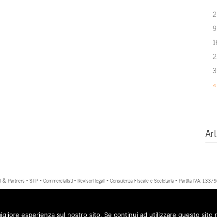
2
9
1
2
3
«
Art
 & Partners - STP - Commercialisti - Revisori legali - Consulenza Fiscale e Societaria - Partita IVA: 13
igliore esperienza sul nostro sito. Se continui ad utilizzare questo sito