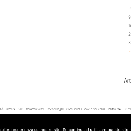
2
9
1
2
3
«
Art
 & Partners - STP - Commercialisti - Revisori legali - Consulenza Fiscale e Societaria - Partita IVA: 13
igliore esperienza sul nostro sito. Se continui ad utilizzare questo sito