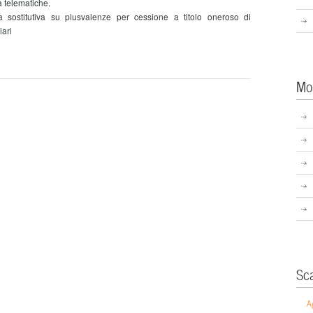
 telematiche.
ostitutiva su plusvalenze per cessione a titolo oneroso di
iari
Mo
Sc
A