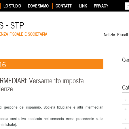
LO STUDIO
DOVE SIAMO
CONTATTI
LINK
PRIVACY
 – STP
ENZA FISCALE E SOCIETARIA
Notizie Fiscali
Ce
016
RMEDIARI: Versamento imposta
Ca
alenze
gestione del risparmio, Società fiduciarie e altri intermediari
sta sostitutiva applicata nel secondo mese precedente sulle
inistrato).