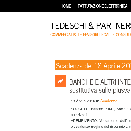
HOME
FATTURAZIONE ELETTRONICA
TEDESCHI & PARTNERS
COMMERCIALISTI – REVISORI LEGALI – CONSUL
Scadenza del 18 Aprile 2
BANCHE E ALTRI INTE
sostitutiva sulle plusv
18 Aprile 2016
in
Scadenze
SOGGETTI: Banche, SIM , Società di 
autorizzati.
ADEMPIMENTO: Versamento dell’impo
plusvalenze (regime del risparmio amm