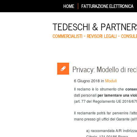
HOME
FATTURAZIONE ELETTRONICA
TEDESCHI & PARTNERS
COMMERCIALISTI – REVISORI LEGALI – CONSUL
Privacy: Modello di re
6 Giugno 2018
in
Moduli
Il reclamo è lo strumento che
consen
dati personali
per lamentare una viola
(art. 77 del Regolamento UE 2016/679
Il reclamante potrà far pervenire l'a
mano presso gli uffici del Garante (all'
a) raccomandata A/R indirizzat
Citorio, 121 00186 Roma