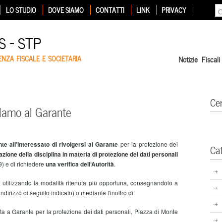
LO STUDIO
DOVE SIAMO
CONTATTI
LINK
PRIVACY
 – STP
ENZA FISCALE E SOCIETARIA
Notizie Fiscali
Ce
clamo al Garante
te all'interessato di rivolgersi al Garante
per la protezione dei
Ca
zione della disciplina in materia di protezione dei dati personali
) e di richiedere
una verifica dell‘Autorità
.
tto utilizzando la modalità ritenuta più opportuna, consegnandolo a
indirizzo di seguito indicato) o mediante l'inoltro di:
a a Garante per la protezione dei dati personali, Piazza di Monte