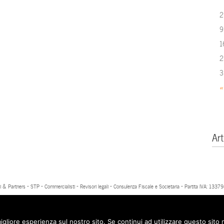
2
9
1
2
3
«
Art
 & Partners - STP - Commercialisti - Revisori legali - Consulenza Fiscale e Societaria - Partita IVA: 13
igliore esperienza sul nostro sito. Se continui ad utilizzare questo sito