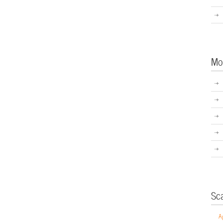
Mo
Sc
A