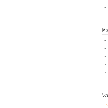
Mo
Sc
A