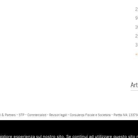
2
9
1
2
3
«
Art
 & Partners - STP - Commercialisti - Revisori legali - Consulenza Fiscale e Societaria - Partita IVA: 13
igliore esperienza sul nostro sito. Se continui ad utilizzare questo sito