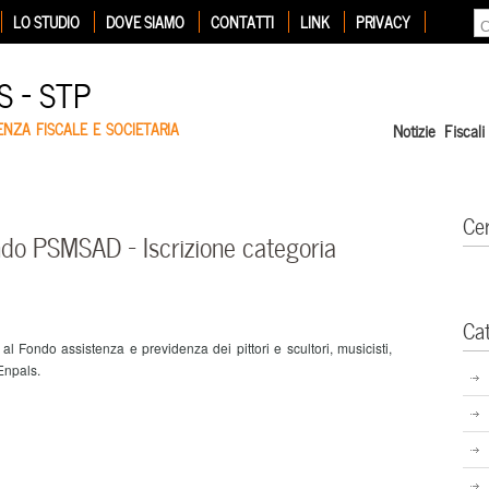
LO STUDIO
DOVE SIAMO
CONTATTI
LINK
PRIVACY
 – STP
ENZA FISCALE E SOCIETARIA
Notizie Fiscali
Ce
o PSMSAD – Iscrizione categoria
Ca
al Fondo assistenza e previdenza dei pittori e scultori, musicisti,
’Enpals.