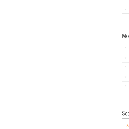
Mo
Sc
A