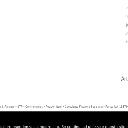
2
9
1
2
3
«
Art
 & Partners - STP - Commercialisti - Revisori legali - Consulenza Fiscale e Societaria - Partita IVA: 13
igliore esperienza sul nostro sito. Se continui ad utilizzare questo sito