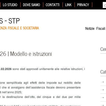
LO STUDIO
DOVE SIAMO
CONTATTI
LINK
PRIVACY
 – STP
ENZA FISCALE E SOCIETARIA
Notizie Fiscali
Ce
 | Modello e istruzioni
7.02.2026
sono stati approvati
unitamente alle relative istruzioni, i
Ca
ione semplificata agli effetti delle imposte sul reddito delle
ti che si avvalgano dell’assistenza fiscale devono presentare
ti nell’anno 2025;
r la destinazione dell’otto, del cinque e del due per mille