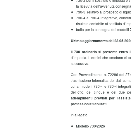
730-2 per il sostituto d’imposta e 
la ricevuta dell’avvenuta consegna
730-3, relativo al prospetto di liqu
730-4 e 730-4 integrativo, concer
risultato contabile al sostituto d’im
bolla per la consegna dei modelli 
Ultimo aggiornamento del 28.05.202
Il 730 ordinario si presenta entro 
d’imposta. I termini che scadono di s
successivo.
Con Provvedimento n. 72296 del 27.0
trasmissione telematica dei dati cont
cui ai modelli 730-4 e 730-4 integrat
dell’otto, del cinque e del due p
adempimenti previsti per l’assist
professionisti abilitati.
In allegato:
Modello 730/2026