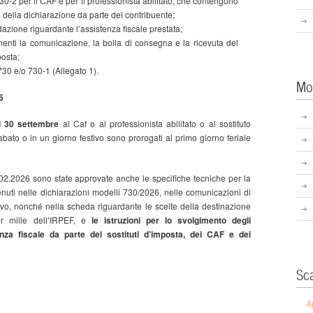
730-2 per il CAF e per il professionista abilitato, che contengono
 della dichiarazione da parte del contribuente;
idazione riguardante l’assistenza fiscale prestata;
nenti la comunicazione, la bolla di consegna e la ricevuta del
posta;
730 e/o 730-1 (Allegato 1).
Mo
6
il 30 settembre
al Caf o al professionista abilitato o al sostituto
abato o in un giorno festivo sono prorogati al primo giorno feriale
2.2026 sono state approvate anche le specifiche tecniche per la
enuti nelle dichiarazioni modelli 730/2026, nelle comunicazioni di
ivo, nonché nella scheda riguardante le scelte della destinazione
er mille dell’IRPEF, e
le istruzioni per lo svolgimento degli
enza fiscale da parte dei sostituti d’imposta, dei CAF e dei
Sc
A