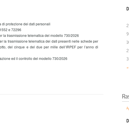
D
a di protezione dei dati personali
2
71552 e 72296
9
er la trasmissione telematica del modello 730/2026
er la trasmissione telematica dei dati presenti nelle schede per
1
 otto, del cinque e del due per mille dell’IRPEF per l’anno di
2
3
dazione ed il controllo del modello 730/2026
«
Ra
A
D