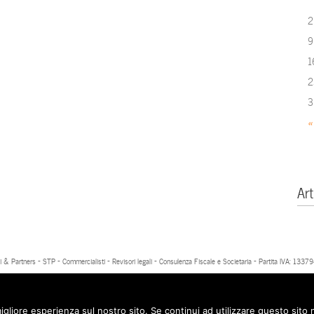
2
9
1
2
3
«
Art
 & Partners - STP - Commercialisti - Revisori legali - Consulenza Fiscale e Societaria - Partita IVA: 13
igliore esperienza sul nostro sito. Se continui ad utilizzare questo sito