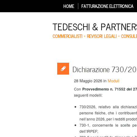
HOME
FATTURAZIONE ELETTRONICA
TEDESCHI & PARTNERS
COMMERCIALISTI – REVISORI LEGALI – CONSUL
Dichiarazione 730/2026
28 Maggio 2026
in
Moduli
Con
Provvedimento n. 71552 del 2
seguenti modelli:
730/2026, relativo alla dichiaraz
persone fisiche, che i contribuen
nell’anno 2026, per i redditi prodot
730-1, concernente le scelte pe
dell’IRPEF;