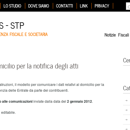
LO STUDIO
DOVE SIAMO
CONTATTI
LINK
PRIVACY
 – STP
ENZA FISCALE E SOCIETARIA
Notizie Fiscali
Ce
ilio per la notifica degli atti
truzioni, il modello per comunicare i dati relativi al domicilio per la
Ca
genzia delle Entrate da parte dei contribuenti.
o alle comunicazioni
inviate dalla data del
2 gennaio 2012
.
 editabile.