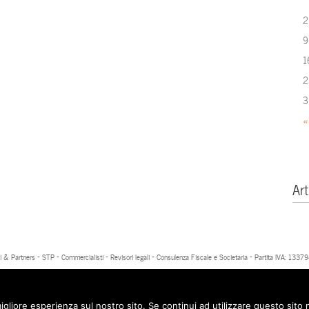
2
9
1
2
3
«
Art
 & Partners - STP - Commercialisti - Revisori legali - Consulenza Fiscale e Societaria - Partita IVA: 13
igliore esperienza sul nostro sito. Se continui ad utilizzare questo sito