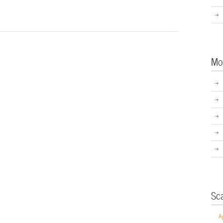
Mo
Sc
A