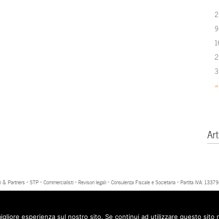
2
9
1
2
3
«
Art
 & Partners - STP - Commercialisti - Revisori legali - Consulenza Fiscale e Societaria - Partita IVA: 13
igliore esperienza sul nostro sito. Se continui ad utilizzare questo sito