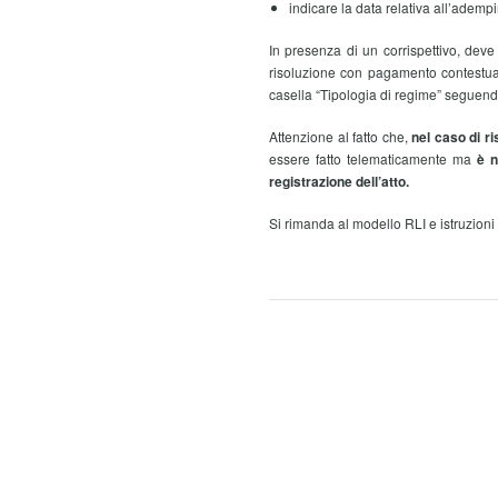
indicare la data relativa all’ademp
In presenza di un corrispettivo, deve
risoluzione con pagamento contestuale
casella “Tipologia di regime” seguendo 
Attenzione al fatto che,
nel caso di ris
essere fatto telematicamente ma
è n
registrazione dell’atto.
Si rimanda al modello RLI e istruzioni p