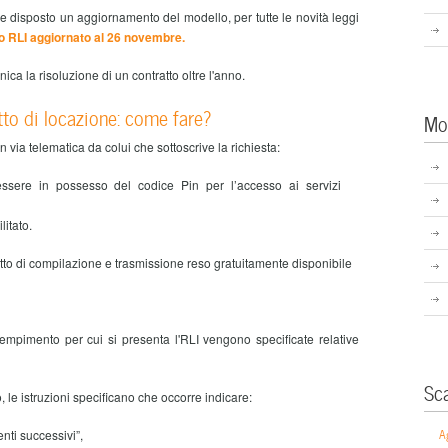
 disposto un aggiornamento del modello, per tutte le novità leggi
lo RLI aggiornato al 26 novembre.
ca la risoluzione di un contratto oltre l'anno.
tto di locazione: come fare?
Mo
 via telematica da colui che sottoscrive la richiesta:
essere in possesso del codice Pin per l’accesso ai servizi
litato.
dotto di compilazione e trasmissione reso gratuitamente disponibile
mpimento per cui si presenta l'RLI vengono specificate relative
Sc
, le istruzioni specificano che occorre indicare:
A
enti successivi”,