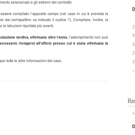
imento selezionato e gli estremi del contratto
D
 essere compilato l’apposito campo (nel caso in cui è prevista la
 del corrispettivo va indicato il codice 7). Compilare, inoltre, la
le istruzioni riportate più avanti.
2
9
oluzione tardiva, effettuata oltre l’anno,
l’adempimento non può
ecessario rivolgersi all’ufficio presso cui è stata effettuata la
1
2
er tutte le altre informazioni del caso.
3
«
Ra
A
D