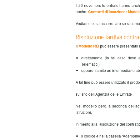
Il 26 novembre le entrate hanno anche
anche:
Contratti di locazione: Model
Vediamo cosa occorre fare se si comuni
Risoluzione tardiva contra
I
l
Modello RLI
p
uò essere presentato in
direttamente (in tal caso deve 
Telematici)
oppure tramite un intermediario abi
A tal fine può essere utilizzato il pro
sul sito dell’Agenzia delle Entrate
Nel modello però, a seconda dell'ade
istruzioni.
In merito alla Risoluzione del contratto
il codice 4 nella casella “Adempim