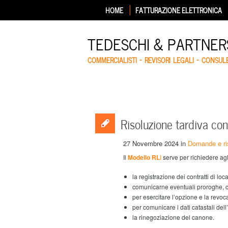
HOME
FATTURAZIONE ELETTRONICA
TEDESCHI & PARTNERS
COMMERCIALISTI – REVISORI LEGALI – CONSUL
Risoluzione tardiva con
27 Novembre 2024
in
Domande e ri
Il
Modello RL
I
serve per richiedere agli
la registrazione dei contratti di loca
comunicarne eventuali proroghe, ce
per esercitare l’opzione e la revoc
per comunicare i dati catastali dell
la rinegoziazione del canone.