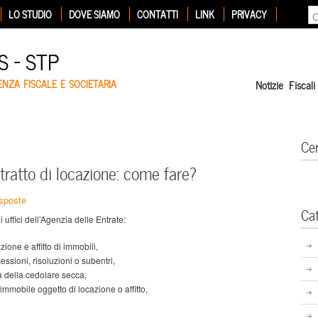
LO STUDIO
DOVE SIAMO
CONTATTI
LINK
PRIVACY
 – STP
ENZA FISCALE E SOCIETARIA
Notizie Fiscali
Ce
tratto di locazione: come fare?
sposte
Ca
 uffici dell’Agenzia delle Entrate:
zione e affitto di immobili,
ssioni, risoluzioni o subentri,
a della cedolare secca,
’immobile oggetto di locazione o affitto,