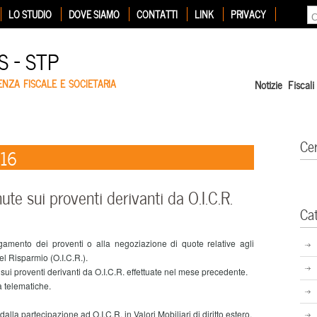
LO STUDIO
DOVE SIAMO
CONTATTI
LINK
PRIVACY
 – STP
ENZA FISCALE E SOCIETARIA
Notizie Fiscali
Ce
016
te sui proventi derivanti da O.I.C.R.
Ca
gamento dei proventi o alla negoziazione di quote relative agli
el Risparmio (O.I.C.R.).
 proventi derivanti da O.I.C.R. effettuate nel mese precedente.
 telematiche.
alla partecipazione ad O.I.C.R. in Valori Mobiliari di diritto estero.