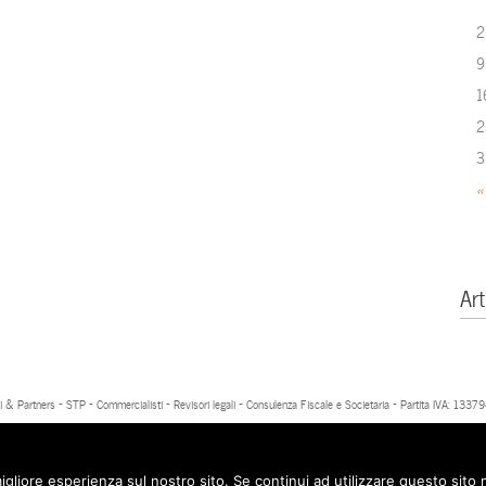
2
9
1
2
3
«
Art
 & Partners - STP - Commercialisti - Revisori legali - Consulenza Fiscale e Societaria - Partita IVA: 13
igliore esperienza sul nostro sito. Se continui ad utilizzare questo sito