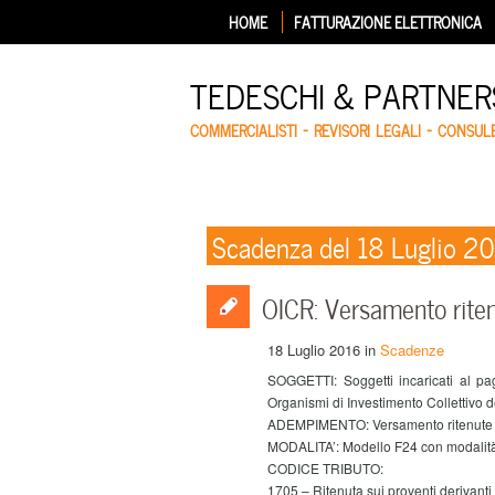
HOME
FATTURAZIONE ELETTRONICA
TEDESCHI & PARTNERS
COMMERCIALISTI – REVISORI LEGALI – CONSUL
Scadenza del 18 Luglio 2
OICR: Versamento ritenu
18 Luglio 2016
in
Scadenze
SOGGETTI: Soggetti incaricati al pa
Organismi di Investimento Collettivo d
ADEMPIMENTO: Versamento ritenute sui
MODALITA’: Modello F24 con modalità
CODICE TRIBUTO:
1705 – Ritenuta sui proventi derivanti d