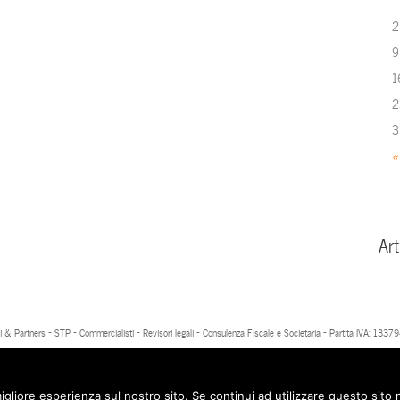
2
9
1
2
3
«
Art
 & Partners - STP - Commercialisti - Revisori legali - Consulenza Fiscale e Societaria - Partita IVA: 13
igliore esperienza sul nostro sito. Se continui ad utilizzare questo sito