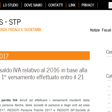
LO STUDIO
DOVE SIAMO
CONTATTI
LINK
PRIVACY
 – STP
ENZA FISCALE E SOCIETARIA
Notizie Fiscali
Ce
2017
saldo IVA relativo al 2016 in base alla
Ca
 1° versamento effettuato entro il 21
i partita IVA
tenuti ad effettuare i versamenti risultanti dalle
le persone fisiche, delle società di persone e degli enti ad esse
0/2017, REDDITI Persone Fisiche 2017 e REDDITI SP-Società di