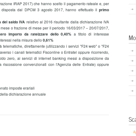
razione IRAP 2017) che hanno scelto il pagamento rateale e, per
ti disposta dal DPCM 3 agosto 2017, hanno effettuato il
primo
 del saldo IVA
relativo al 2016 risultante dalla dichiarazione IVA
mese o frazione di mese per il periodo 16/03/2017 – 20/07/2017,
tero importo da rateizzare dello 0,40%
a titolo di interesse
Mo
nteressi nella misura dello
0,61%
 telematiche, direttamente (utilizzando i servizi "F24 web" o "F24
raverso i canali telematici Fisconline o Entratel oppure ricorrendo,
do zero, ai servizi di internet banking messi a disposizione da
a riscossione convenzionati con l'Agenzia delle Entrate) oppure
nato imposte erariali
della dichiarazione annuale
Sc
A