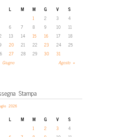
L
M
M
G
V
S
1
2
3
4
6
7
8
9
10
11
2
13
14
15
16
17
18
9
20
21
22
23
24
25
6
27
28
29
30
31
 Giugno
Agosto »
ssegna Stampa
uglio 2026
L
M
M
G
V
S
1
2
3
4
6
7
8
9
10
11