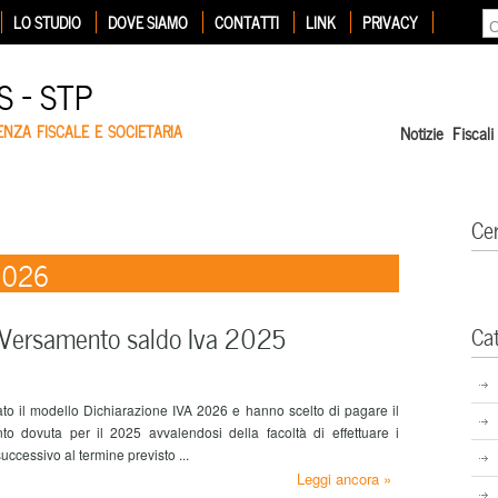
LO STUDIO
DOVE SIAMO
CONTATTI
LINK
PRIVACY
 – STP
ENZA FISCALE E SOCIETARIA
Notizie Fiscali
Ce
2026
Versamento saldo Iva 2025
Ca
ato il modello Dichiarazione IVA 2026 e hanno scelto di pagare il
to dovuta per il 2025 avvalendosi della facoltà di effettuare i
uccessivo al termine previsto ...
Leggi ancora »